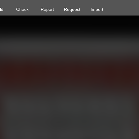
ld
Check
Report
Request
Import