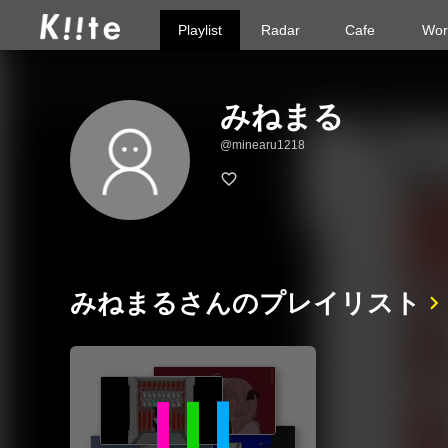
Playlist
Radar
Cafe
Wor
みねまる
@minearu1218
みねまるさんのプレイリスト