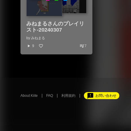
みねまるさんのプレイリ
スト-20240307
by
みねまる
queue_music
play_arrow
9
7
feedback
About Kiite
FAQ
利用規約
お問い合わせ