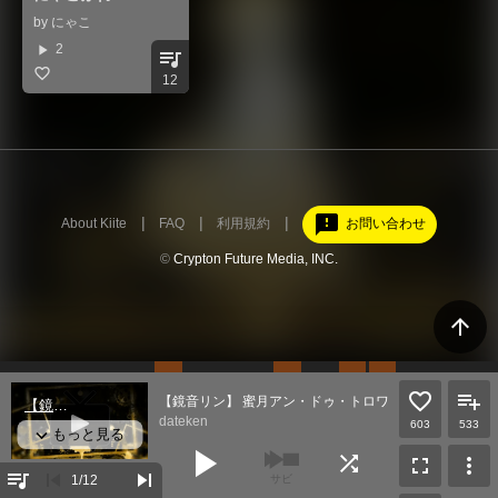
by
にゃこ
play_arrow
2
queue_music
12
feedback
About Kiite
FAQ
利用規約
お問い合わせ
©
Crypton Future Media, INC.
arrow_upward
【鏡音リン】 蜜月アン・ドゥ・トロワ 【オリジナル曲
dateken
603
533
play_arrow
shuffle
fullscreen
more_vert
queue_music
skip_previous
skip_next
1
/12
サビ