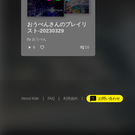
おうぺんさんのプレイリ
スト-20230329
by
おうぺん
queue_music
play_arrow
6
10
feedback
About Kiite
FAQ
利用規約
お問い合わせ