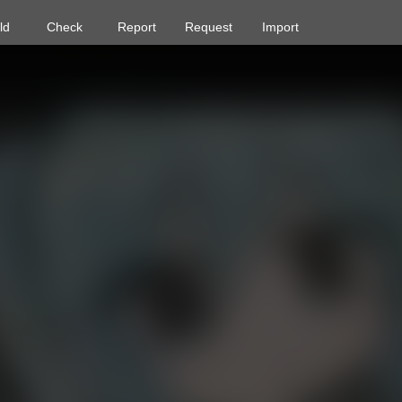
ld
Check
Report
Request
Import