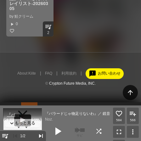
レイリスト-202603
05
by
鮭クリーム
play_arrow
0
queue_music
2
feedback
About Kiite
FAQ
利用規約
お問い合わせ
©
Crypton Future Media, INC.
arrow_upward
『バラードじゃ物足りないわ』／ 鏡音リン
Noz.
584
566
play_arrow
shuffle
fullscreen
more_vert
queue_music
skip_previous
skip_next
1
/2
サビ