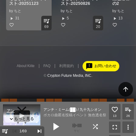
スト-20251123
スト-20250826
の2
by
ちと
by
ちと
by
ちと
play_arrow
play_arrow
play_arrow
31
5
13
queue_music
queue_music
69
20
feedback
About Kiite
FAQ
利用規約
お問い合わせ
©
Crypton Future Media, INC.
arrow_upward
アンチ・ミーム(██) / 九十九シオン
ボカロ曲匿名投稿イベント 無色透名祭
13
26
play_arrow
shuffle
fullscreen
more_vert
queue_music
skip_previous
skip_next
1
/69
サビ