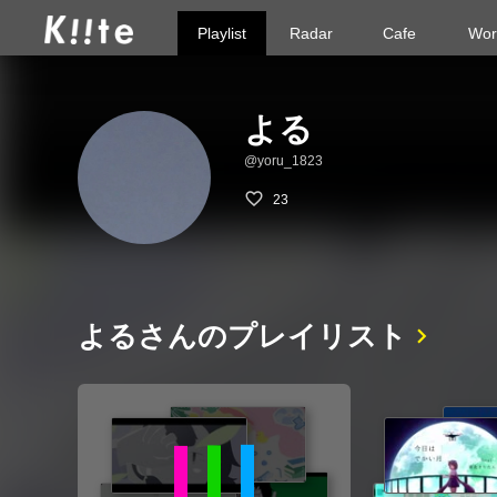
Playlist
Radar
Cafe
Wor
よる
@yoru_1823
23
よるさんのプレイリスト