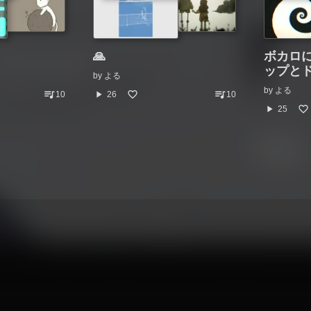
🙏
ボカロ
ップと
by
よる
by
よる
queue_music
queue_music
play_arrow
10
26
10
play_arrow
25