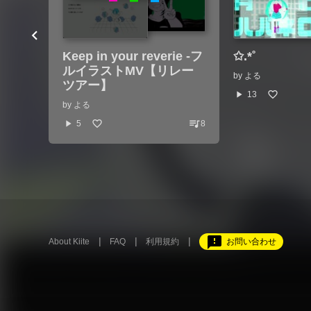
Keep in your reverie -フ
✩.*˚
ルイラストMV【リレー
by
よる
ツアー】
play_arrow
13
by
よる
queue_music
play_arrow
5
8
feedback
About Kiite
FAQ
利用規約
お問い合わせ