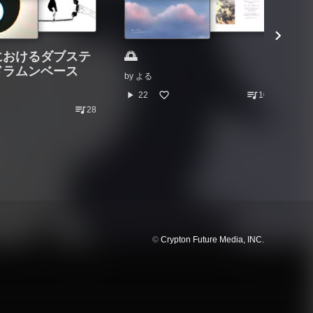
におけるダブステ
🌅
よ
ドラムンベース
す
by
よる
目
queue_music
play_arrow
22
10
by
queue_music
28
play_arrow
©
Crypton Future Media, INC.