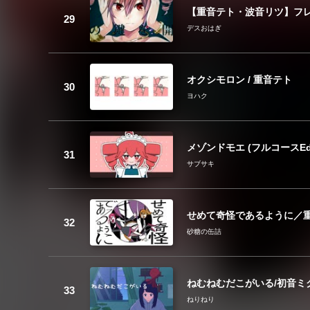
【重音テト・波音リツ】フ
デスおはぎ
オクシモロン / 重音テト
ヨハク
メゾンドモエ (フルコースEdit
サブサキ
せめて奇怪であるように／
砂糖の缶詰
ねむねむだこがいる/初音ミ
ねりねり