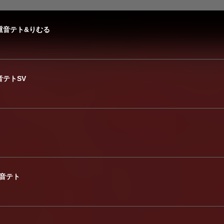
.重音テト&りむる
音テトSV
 重音テト