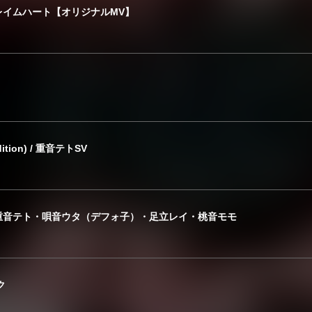
レイムハート【オリジナルMV】
ion) / 重音テトSV
重音テト・唄音ウタ（デフォ子）・足立レイ・桃音モモ
ク