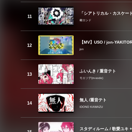
「シアトリカル・カスケード」 
楸ロンド
【MV】USO / jon-YAKITO
jon
ふいんき / 重音テト
モエソデ(m-sode)
無人 /重音テト
IDONO KAWAZU
スタディルーム / 歌愛ユキ 