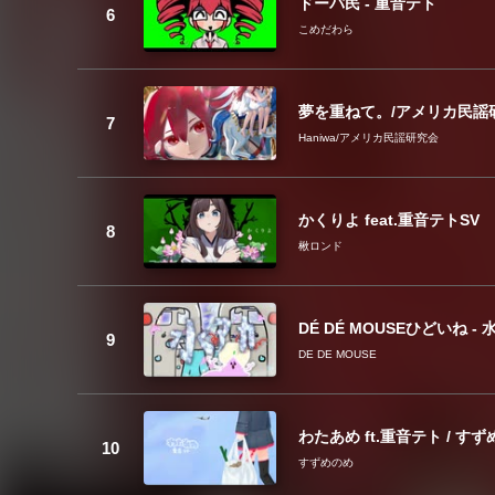
ドーパ民 - 重音テト
こめだわら
夢を重ねて。/アメリカ民謡
Haniwa/アメリカ民謡研究会
かくりよ feat.重音テトSV
楸ロンド
DÉ DÉ MOUSEひどいね - 水
DE DE MOUSE
わたあめ ft.重音テト / す
すずめのめ