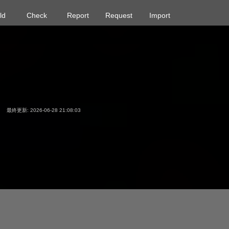
ld
Check
Report
Request
Import
最終更新: 2026-06-28 21:08:03