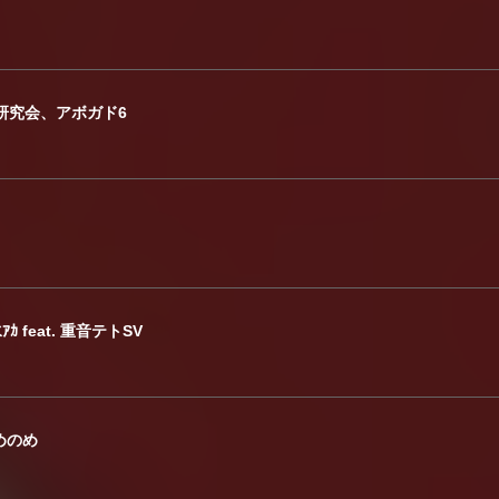
研究会、アボガド6
ｱｶ feat. 重音テトSV
ずめのめ