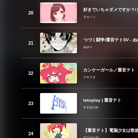
好きでいちゃダメですか？/タカノ
タカノン
つづく闘争/重音テトSV - 
ぬゆり
カンケーガール／重音テト
マサラダ
tetoplay | 重音テト
すずめのめ
【重音テト】電脳少女は歌
デスおはぎ