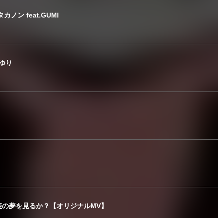
ン feat.GUMI
ぬゆり
姫の夢を見るか？【オリジナルMV】