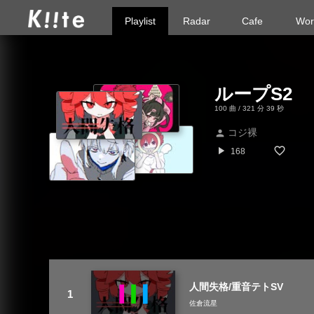
Playlist
Radar
Cafe
Wor
ループS2
100 曲 / 321 分 39 秒
コジ裸
person
play_arrow
168
人間失格/重音テトSV
佐倉流星