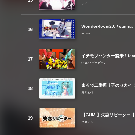
ノイ
WonderRoom2.0 / sanma
sanmal
イチモツハンター襲来！fea
OD4Kaデカビーム
まるで二重振り子のセカイ！ 
霧四面体
【GUMI】失恋リピーター
タカノン