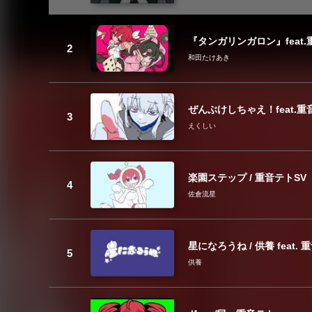
『タンガリンガロン』feat
和田たけあき
ぜんぶけしちゃえ！feat.重
えくしい
楽園ステップ / 重音テトSV
佐倉流星
星になろうね / 供養 feat.
供養