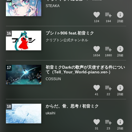
STEAKA
info
124
194
詳細
プシ / r-906 feat.初音ミク
クリプトン公式チャンネル
info
1634
1880
詳細
初音ミクDarkの歌声が天使すぎる件につい
て（Tell_Your_World-piano.ver-）
COSSUN
info
41
22
詳細
からだ、骨、思考 / 初音ミク
ukaihi
info
31
23
詳細