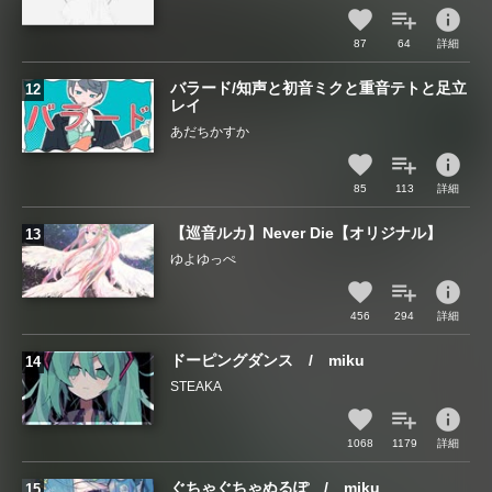
info
87
64
詳細
バラード/知声と初音ミクと重音テトと足立
レイ
あだちかすか
info
85
113
詳細
【巡音ルカ】Never Die【オリジナル】
ゆよゆっぺ
info
456
294
詳細
ドーピングダンス / miku
STEAKA
info
1068
1179
詳細
ぐちゃぐちゃぬるぽ / miku