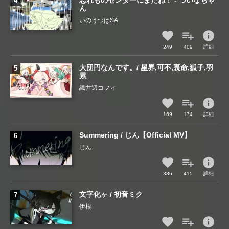
忘れものセンターにまたね！ - ついなちゃ
ん
いのうつはSA
info
249
409
詳細
大団円なんです。/ 星界,可不,裏命,狐子,羽
累
織井辺コフィ
info
169
174
詳細
Summering / じん【Official MV】
じん
info
386
415
詳細
文字化ヶ / 初音ミク
伊根
info