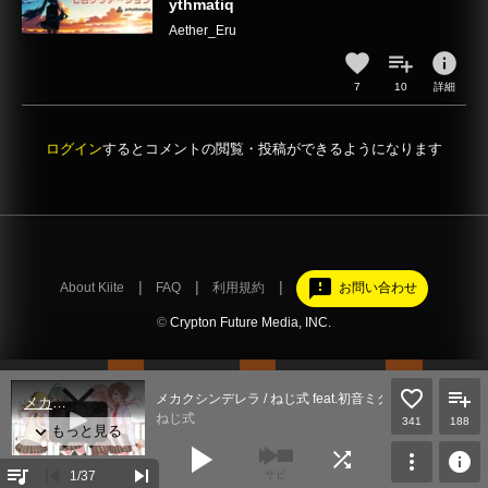
ythmatiq
Aether_Eru
info
7
10
詳細
ログイン
するとコメントの閲覧・投稿ができるようになります
feedback
About Kiite
FAQ
利用規約
お問い合わせ
©
Crypton Future Media, INC.
メカクシンデレラ / ねじ式 feat.初音ミク＆鏡音リン＆巡音ルカ
ねじ式
341
188
play_arrow
shuffle
more_vert
info
queue_music
skip_previous
skip_next
1
/37
サビ