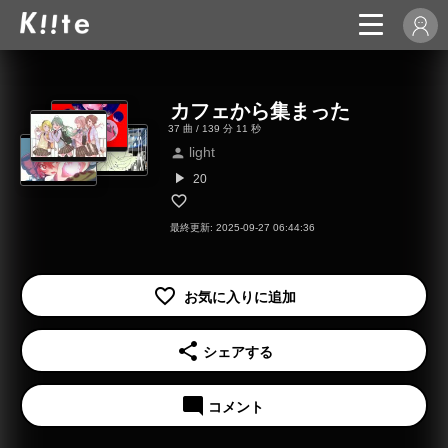
カフェから集まった
37 曲 / 139 分 11 秒
light
person
play_arrow
20
最終更新: 2025-09-27 06:44:36
share
シェアする
mode_comment
コメント