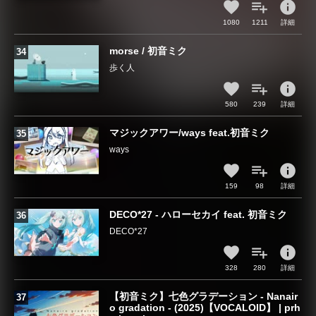
info
1080
1211
詳細
morse / 初音ミク
歩く人
info
580
239
詳細
マジックアワー/ways feat.初音ミク
ways
info
159
98
詳細
DECO*27 - ハローセカイ feat. 初音ミク
DECO*27
info
328
280
詳細
【初音ミク】七色グラデーション - Nanair
o gradation - (2025)【VOCALOID】 | prh