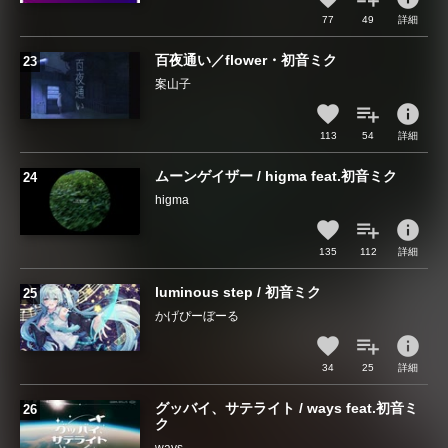
77
49
詳細
百夜通い／flower・初音ミク
案山子
info
113
54
詳細
ムーンゲイザー / higma feat.初音ミク
higma
info
135
112
詳細
luminous step / 初音ミク
かげぴーぼーる
info
34
25
詳細
グッバイ、サテライト / ways feat.初音ミ
ク