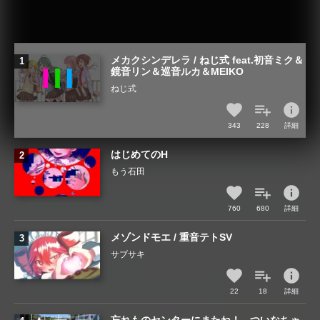
メカクシンデレラ / ねじ式 feat.初音ミク＆
鏡音リン＆巡音ルカ＆MEIKO
ねじ式
info
343
228
詳細
はじめてのH
もう石田
info
760
680
詳細
メゾンドモエ / 重音テトSV
サブサキ
info
22
18
詳細