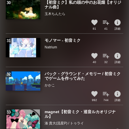
【初音ミク】私の頭の中のお花畑【オリジ
ナル曲】
玉木ちんたら
info
81
41
詳細
モノマー - 初音ミク
Natrium
info
40
32
詳細
バック・グラウンド・メモリー / 初音ミク
でゲームを作ってみた
かかこ
info
992
744
詳細
magnet【初音ミク・巡音ルカオリジナ
ル】
湊 貴大(流星P) / トゥライ