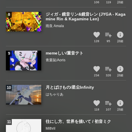
106
119
詳細
ジィガ - 鏡音リン&鏡音レン (JYGA - Kaga
mine Rin & Kagamine Len)
雨良 Amala
info
128
95
詳細
memeしい/重音テト
青栗鼠/Aoris
info
234
326
詳細
月とばけもの/星尘Infinity
はちゃりあ
info
118
107
詳細
往にし方、世界を描いて / 初音ミク
Mithril