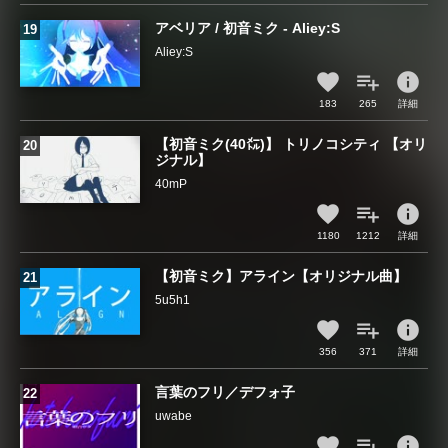
アベリア / 初音ミク - Aliey:S
Aliey:S
info
183
265
詳細
【初音ミク(40㍍)】 トリノコシティ 【オリ
ジナル】
40mP
info
1180
1212
詳細
【初音ミク】アライン【オリジナル曲】
5u5h1
info
356
371
詳細
言葉のフリ／デフォ子
uwabe
info