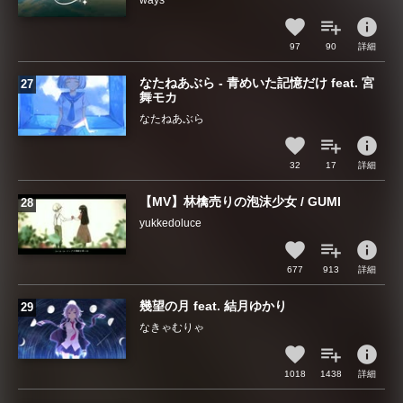
ways
info
97
90
詳細
なたねあぶら - 青めいた記憶だけ feat. 宮
舞モカ
なたねあぶら
info
32
17
詳細
【MV】林檎売りの泡沫少女 / GUMI
yukkedoluce
info
677
913
詳細
幾望の月 feat. 結月ゆかり
なきゃむりゃ
info
1018
1438
詳細