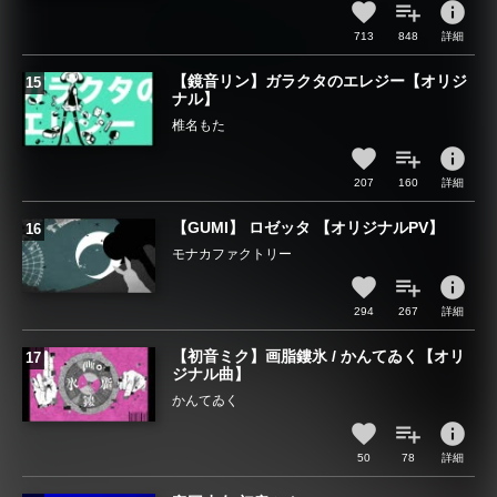
info
713
848
詳細
【鏡音リン】ガラクタのエレジー【オリジ
ナル】
椎名もた
info
207
160
詳細
【GUMI】 ロゼッタ 【オリジナルPV】
モナカファクトリー
info
294
267
詳細
【初音ミク】画脂鏤氷 / かんてゐく【オリ
ジナル曲】
かんてゐく
info
50
78
詳細