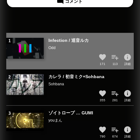
mode_comment
コメント
Infection / 巡音ルカ
Odd
info
171
113
詳細
カレラ / 初音ミク+Sohbana
Sohbana
info
355
281
詳細
ゾイトロープ … GUMI
youまん
info
790
674
詳細