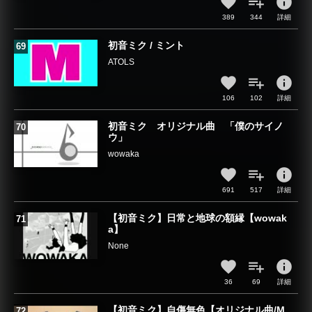
info
389
344
詳細
初音ミク / ミント
ATOLS
info
106
102
詳細
初音ミク オリジナル曲 「僕のサイノ
ウ」
wowaka
info
691
517
詳細
【初音ミク】日常と地球の額縁【wowak
a】
None
info
36
69
詳細
【初音ミク】自傷無色【オリジナル曲/M