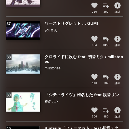
info
250
362
詳細
ワーストリグレット … GUMI
youまん
info
664
1055
詳細
クロライドに没む feat. 初音ミク / millston
es
millstones
info
110
102
詳細
「シティライツ」椎名もた feat.鏡音リン
椎名もた
info
756
880
詳細
Kintsugi「フォーマット」feat.初音ミク