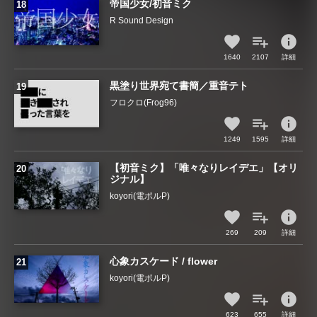
帝国少女/初音ミク
R Sound Design
info
1640
2107
詳細
黒塗り世界宛て書簡／重音テト
フロクロ(Frog96)
info
1249
1595
詳細
【初音ミク】「唯々なりレイデエ」【オリ
ジナル】
koyori(電ポルP)
info
269
209
詳細
心象カスケード / flower
koyori(電ポルP)
info
623
655
詳細