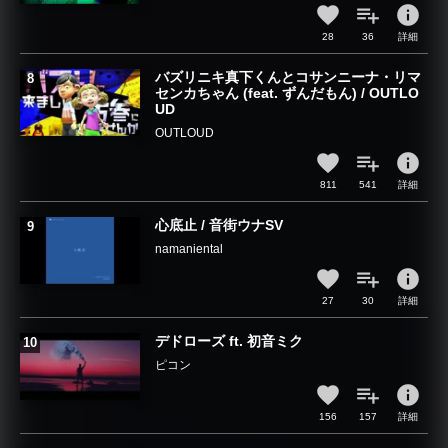
info
28
36
詳細
バズリニキ真下くんとコサンニーナ・リマ
センカちゃん (feat. ずんだもん) / OUTLO
UD
OUTLOUD
info
811
541
詳細
心底止 / 音街ウナSV
namaniental
info
27
30
詳細
デドローズ ft. 初音ミク
ピコン
info
156
157
詳細