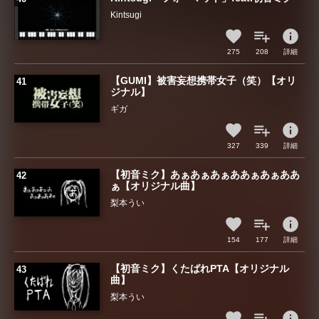
Kintsugi
info
275
208
詳細
【GUMI】被害妄想携帯女子（笑）【オリ
ジナル】
ギガ
info
327
339
詳細
【初音ミク】あぁあぁあぁああぁあぁああ
ぁ【オリジナル曲】
梨本うい
info
154
177
詳細
【初音ミク】くたばれPTA【オリジナル
曲】
梨本うい
info