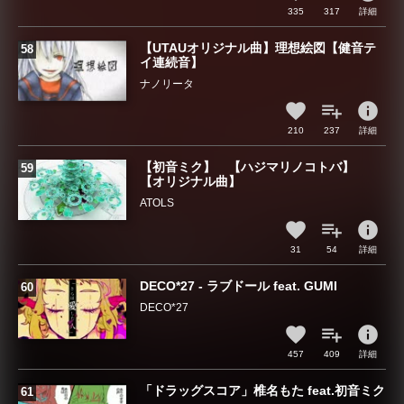
335
317
詳細
【UTAUオリジナル曲】理想絵図【健音テ
イ連続音】
ナノリータ
info
210
237
詳細
【初音ミク】 【ハジマリノコトバ】
【オリジナル曲】
ATOLS
info
31
54
詳細
DECO*27 - ラブドール feat. GUMI
DECO*27
info
457
409
詳細
「ドラッグスコア」椎名もた feat.初音ミク