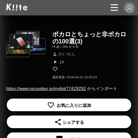
ボカロとちょっと非ボカロ
の100選(3)
78 曲 / 288 分 6 秒
かいせん
person
play_arrow
19
最終更新: 2026-04-24 10:45:03
https://www.nicovideo.jp/mylist/77429292
からインポート
share
シェアする