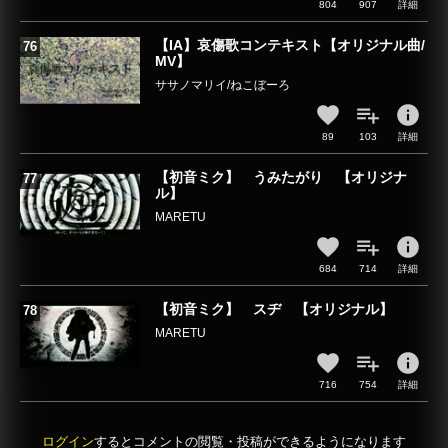
804
907
詳細
【IA】哀傷歌コンテキスト【オリジナル曲/
MV】
ササノマリイ/ねこぼーろ
info
89
103
詳細
【初音ミク】 うみたがり 【オリジナ
ル】
MARETU
info
684
714
詳細
【初音ミク】 スヂ 【オリジナル】
MARETU
info
716
754
詳細
ログイン
するとコメントの閲覧・投稿ができるようになります