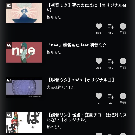
【初音ミク】夢のまにまに【オリジナルM
V】
椎名もた
info
506
457
詳細
「nee」椎名もた feat.初音ミク
椎名もた
info
396
467
詳細
【唄音ウタ】shèn【オリジナル曲】
大塩杭夢 / クイム
info
1
26
詳細
【鏡音リン】怪盗・窪園チヨコは絶対ミス
らない【オリジナル】
椎名もた