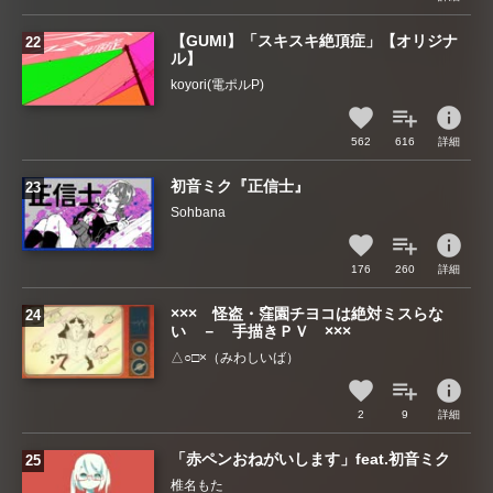
【GUMI】「スキスキ絶頂症」【オリジナ
ル】
koyori(電ポルP)
info
562
616
詳細
初音ミク『正信士』
Sohbana
info
176
260
詳細
××× 怪盗・窪園チヨコは絶対ミスらな
い － 手描きＰＶ ×××
△○□×（みわしいば）
info
2
9
詳細
「赤ペンおねがいします」feat.初音ミク
椎名もた