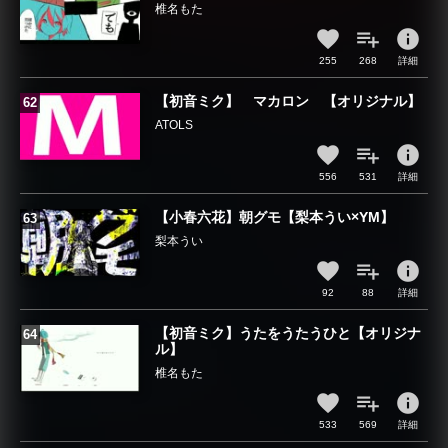
椎名もた
info
255
268
詳細
【初音ミク】 マカロン 【オリジナル】
ATOLS
info
556
531
詳細
【小春六花】朝グモ【梨本うい×YM】
梨本うい
info
92
88
詳細
【初音ミク】うたをうたうひと【オリジナ
ル】
椎名もた
info
533
569
詳細