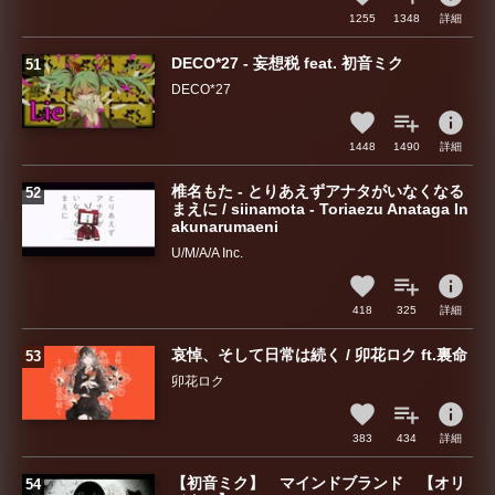
1255
1348
詳細
DECO*27 - 妄想税 feat. 初音ミク
DECO*27
info
1448
1490
詳細
椎名もた - とりあえずアナタがいなくなる
まえに / siinamota - Toriaezu Anataga In
akunarumaeni
U/M/A/A Inc.
info
418
325
詳細
哀悼、そして日常は続く / 卯花ロク ft.裏命
卯花ロク
info
383
434
詳細
【初音ミク】 マインドブランド 【オリ