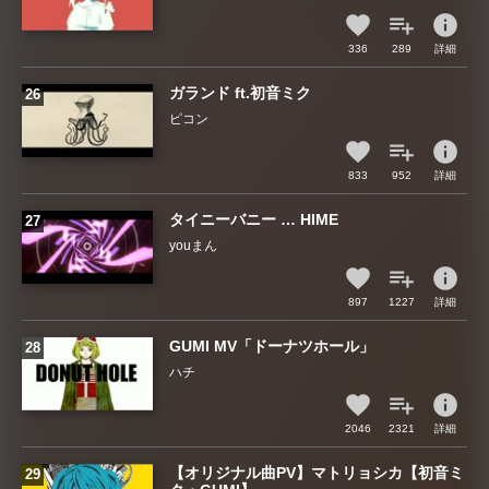
info
336
289
詳細
ガランド ft.初音ミク
ピコン
info
833
952
詳細
タイニーバニー … HIME
youまん
info
897
1227
詳細
GUMI MV「ドーナツホール」
ハチ
info
2046
2321
詳細
【オリジナル曲PV】マトリョシカ【初音ミ