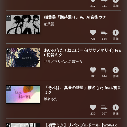
317
241
詳細
稲葉曇『期待通り』Vo. AI音街ウナ
稲葉曇
info
735
644
詳細
あいのうた / ねこぼーろ(ササノマリイ) fea
t.初音ミク
ササノマリイ/ねこぼーろ
info
105
144
詳細
「それは、真昼の彗星」椎名もた feat.初音
ミク
椎名もた
info
230
267
詳細
【初音ミク】リバシブルドール【wowak