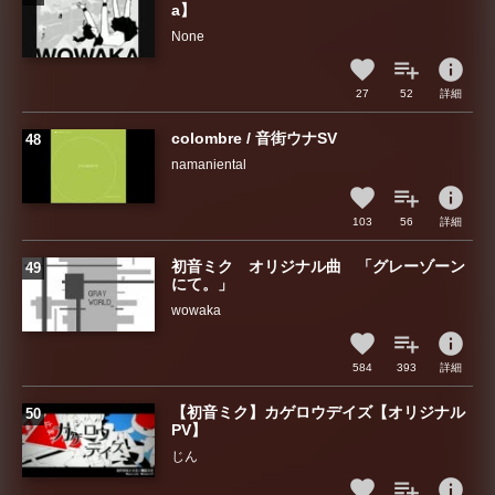
a】
None
info
27
52
詳細
colombre / 音街ウナSV
namaniental
info
103
56
詳細
初音ミク オリジナル曲 「グレーゾーン
にて。」
wowaka
info
584
393
詳細
【初音ミク】カゲロウデイズ【オリジナル
PV】
じん
info