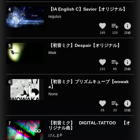
【IA English C】Savior【オリジナル】
regulus
info
185
125
詳細
【初音ミク】Despair【オリジナル】
Mwk
info
131
66
詳細
【初音ミク】プリズムキューブ【wowak
a】
None
info
26
23
詳細
【初音ミク】 DIGITAL-TATTOO 【オ
リジナル曲】
けんまP