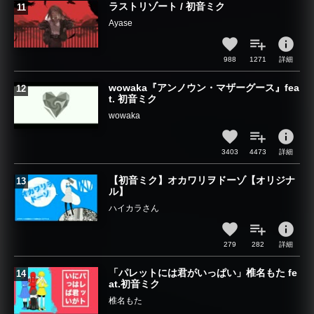
ラストリゾート / 初音ミク
Ayase
info
988
1271
詳細
wowaka『アンノウン・マザーグース』fea
t. 初音ミク
wowaka
info
3403
4473
詳細
【初音ミク】オカワリヲドーゾ【オリジナ
ル】
ハイカラさん
info
279
282
詳細
「パレットには君がいっぱい」椎名もた fe
at.初音ミク
椎名もた