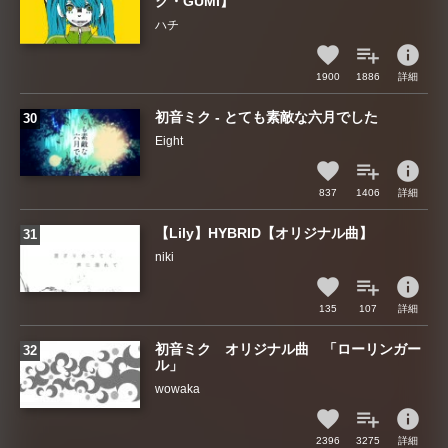
ク・GUMI】
ハチ
info
1900
1886
詳細
初音ミク - とても素敵な六月でした
Eight
info
837
1406
詳細
【Lily】HYBRID【オリジナル曲】
niki
info
135
107
詳細
初音ミク オリジナル曲 「ローリンガー
ル」
wowaka
info
2396
3275
詳細