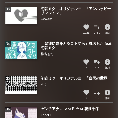
初音ミク オリジナル曲 「アンハッピー
リフレイン」
wowaka
info
1921
2759
詳細
「普通に歳をとるコトすら」椎名もた feat.
初音ミク
椎名もた
info
147
128
詳細
初音ミク オリジナル曲 「白黒の世界」
らく
info
2
13
詳細
ゲンチアナ - LonePi feat.花隈千冬
LonePi