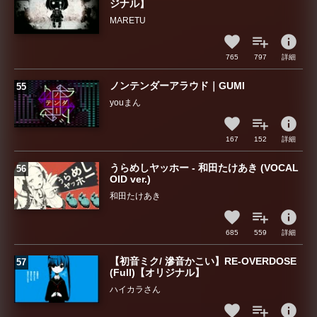
ジナル】
MARETU
info
765
797
詳細
ノンテンダーアラウド｜GUMI
youまん
info
167
152
詳細
うらめしヤッホー - 和田たけあき (VOCAL
OID ver.)
和田たけあき
info
685
559
詳細
【初音ミク/ 滲音かこい】RE-OVERDOSE
(Full)【オリジナル】
ハイカラさん
info