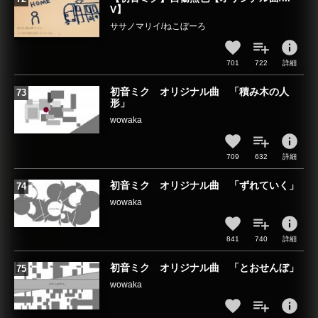
V】
ササノマリイ/ねこぼーろ
info
701
722
詳細
初音ミク オリジナル曲 「積み木の人
形」
wowaka
info
709
632
詳細
初音ミク オリジナル曲 「ずれていく」
wowaka
info
841
740
詳細
初音ミク オリジナル曲 「とおせんぼ」
wowaka
info