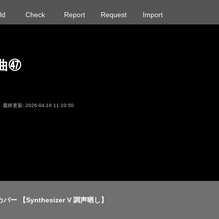
ld
Check
Report
Request
Import
曲㊼
最終更新: 2026-04-16 11:10:50
ー 【Synthesizer V 調声晒し】