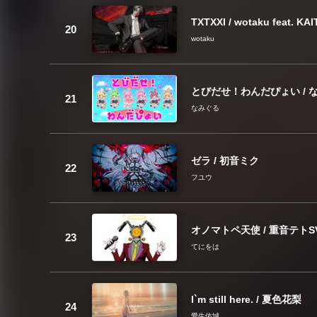
TXTXXI / wotaku feat. KA
wotaku
とびだせ！わんだぴょい / な
なみぐる
ゼラ / 初音ミク
フユウ
オノマトペ天使 / 重音テトS
てにをは
I`m still here. / 夏色花梨
愛生佑城