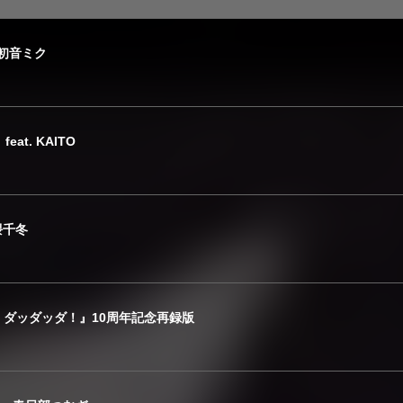
.初音ミク
at. KAITO
花隈千冬
ダッダッダ！』10周年記念再録版