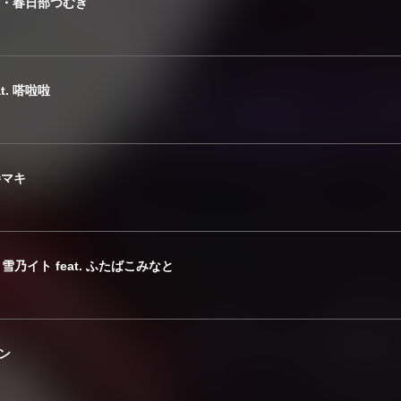
. 可不・春日部つむぎ
at. 嗒啦啦
巻マキ
雪乃イト feat. ふたばこみなと
レン