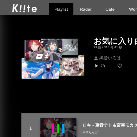
Playlist
Radar
Cafe
Wor
お気に入り
99 曲 / 318 分 41 秒
黒音いろは
person
play_arrow
78
ロキ - 重音テト＆宮舞モカ カバ
やすたんげ