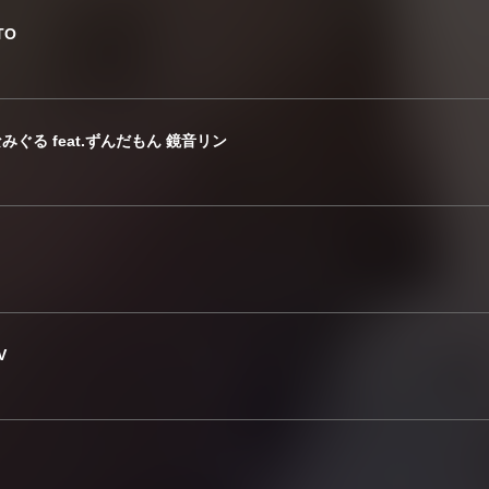
ITO
みぐる feat.ずんだもん 鏡音リン
V