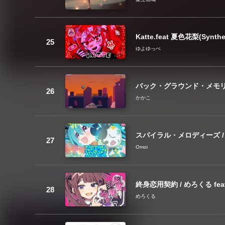
Katte.feat 夏色花梨(Syn
ゆよゆっぺ
バック・グラウンド・メモリ
かかこ
スパイラル・メロディーズ / 
Omoi
終身恋用契約 / めろくる feat
めろくる