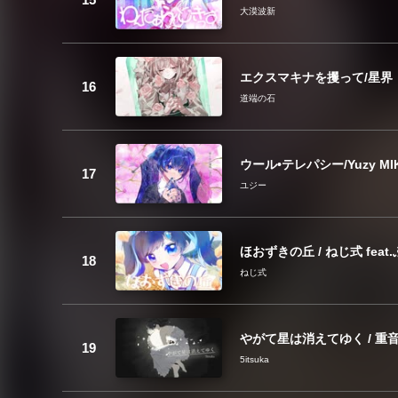
大漠波新
エクスマキナを攫って/星界
道端の石
ウール•テレパシー/Yuzy MIKU
ユジー
ほおずきの丘 / ねじ式 fea
ねじ式
やがて星は消えてゆく / 
5itsuka