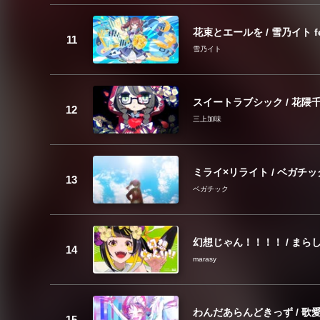
花束とエールを / 雪乃イト fe
雪乃イト
スイートラブシック / 花隈千冬
三上加味
ミライ×リライト / ベガチック 
ベガチック
幻想じゃん！！！！ / まらしぃ 
marasy
わんだあらんどきっず / 歌