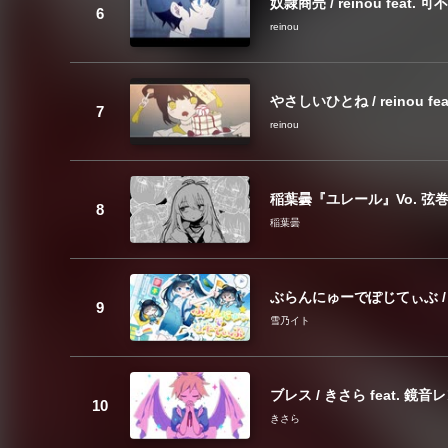
奴隷商売 / reinou feat
reinou
やさしいひとね / reinou fe
reinou
稲葉曇『ユレール』Vo. 弦
稲葉曇
ぶらんにゅーでぽじてぃぶ / 
雪乃イト
ブレス / きさら feat. 鏡音
きさら