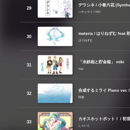
デラシネ / 小春六花 (Synt
ハヤシケイ / KEI
materia / はりねずむ feat
はりねずむ
「水鉄砲と貯金箱」 miki
msy
合成するミライ Piano ver. / 
阿修
カオスホットポット！ / 初
しゃいと