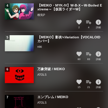
【MEIKO・MYK-IV】W-B-X～W-Boiled E
xtreme～【仮面ライダーW】
根気P
info
2
4
詳細
【MEIKO】影炎≒Variation【VOCALOID
カバー】
niki
info
80
83
詳細
万象突破 / MEIKO
ATOLS
info
15
21
詳細
エンブレム / MEIKO
ATOLS