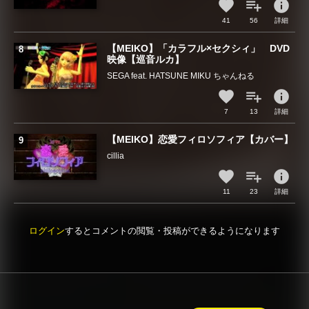
info
41
56
詳細
【MEIKO】「カラフル×セクシィ」 DVD
映像【巡音ルカ】
SEGA feat. HATSUNE MIKU ちゃんねる
info
7
13
詳細
【MEIKO】恋愛フィロソフィア【カバー】
cillia
info
11
23
詳細
ログイン
するとコメントの閲覧・投稿ができるようになります