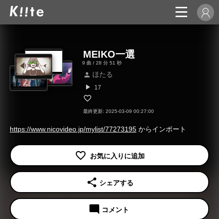
MEIKO一選
9 曲 / 28 分 51 秒
ほたる
person
play_arrow
17
最終更新: 2025-03-09 00:27:00
https://www.nicovideo.jp/mylist/77273195
からインポート
share
シェアする
mode_comment
コメント