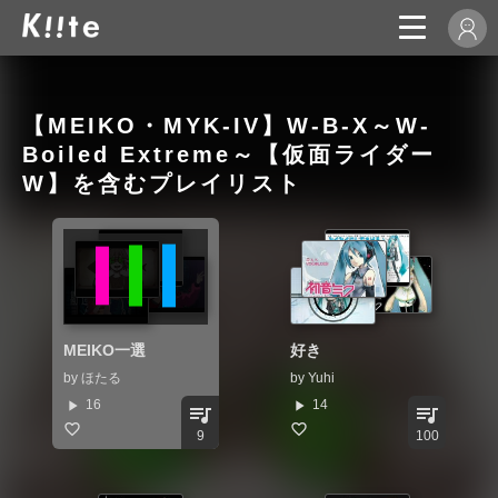
【MEIKO・MYK-IV】W-B-X～W-
Boiled Extreme～【仮面ライダー
W】を含むプレイリスト
MEIKO一選
好き
by
ほたる
by
Yuhi
play_arrow
play_arrow
16
14
queue_music
queue_music
9
100