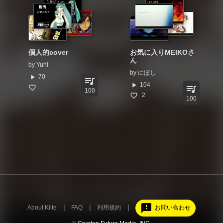
個人的cover
お気に入りMEIKOさ
ん
by
Yuhi
by
にぼし
play_arrow
70
queue_music
play_arrow
104
queue_music
100
2
100
feedback
About Kiite
FAQ
利用規約
お問い合わせ