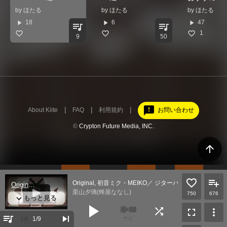
by
ほたる
by
ほたる
by
ほたる
play_arrow
play_arrow
play_arrow
18
6
47
queue_music
queue_music
1
9
50
feedback
About Kiite
FAQ
利用規約
お問い合わせ
©
Crypton Future Media, INC.
arrow_upward
Original, 初音ミク・MEIKO／ ジターバグ
栗山夕璃(蜂屋ななし)
750
676
play_arrow
shuffle
fullscreen
more_vert
queue_music
skip_previous
skip_next
1
/9
サビ