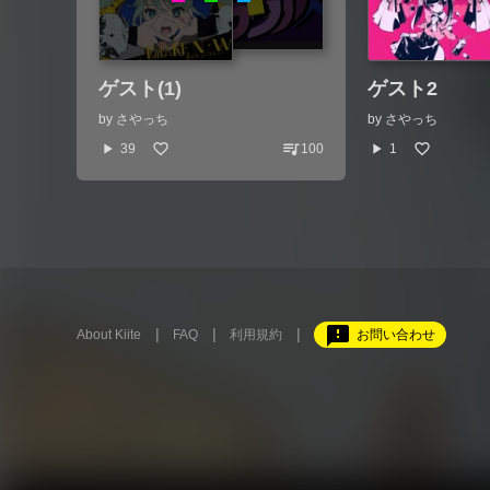
ゲスト(1)
ゲスト2
by
さやっち
by
さやっち
queue_music
play_arrow
play_arrow
39
100
1
feedback
About Kiite
FAQ
利用規約
お問い合わせ