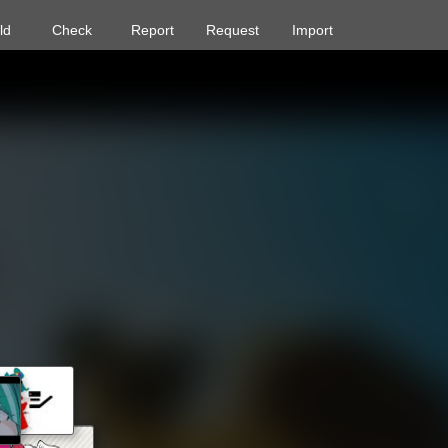
ld
Check
Report
Request
Import