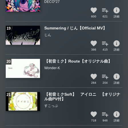
DECO*27
info
600
621
詳細
Summering / じん【Official MV】
じん
info
386
415
詳細
【初音ミク】Route【オリジナル曲】
Wonder-K
info
284
204
詳細
【初音ミクSoft】 アイロニ 【オリジナ
ル曲PV付】
すこっぷ
info
718
946
詳細