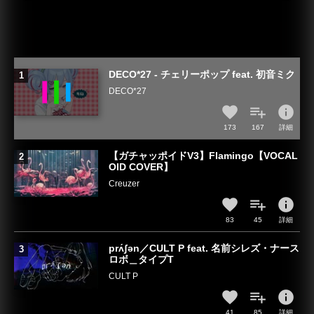
DECO*27 - チェリーポップ feat. 初音ミク
DECO*27
info
173
167
詳細
【ガチャッポイドV3】Flamingo【VOCAL
OID COVER】
Creuzer
info
83
45
詳細
prʌ́ʃən／CULT P feat. 名前シレズ・ナース
ロボ＿タイプT
CULT P
info
41
85
詳細