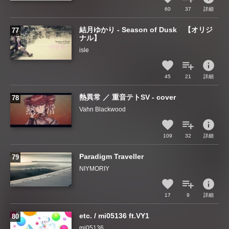
60
37
詳細
結月ゆかり - Season of Dusk 【オリジ
ナル】
isle
info
45
21
詳細
熱異常 ／ 重音テトSV - cover
Vahn Blackwood
info
109
32
詳細
Paradigm Traveller
NIYMORIY
info
17
9
詳細
etc. / mi05136 ft.VY1
mi05136