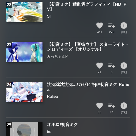
【初音ミク】積乱雲グラフィティ【HD_P
V】
Sil
info
411
273
詳細
【初音ミク】【音街ウナ】 スターライト・
メロディーズ 【オリジナル】
みっちゃんP
info
21
5
詳細
沈沈沈沈沈沈…/カゼヒキβ×初音ミク-Rulie
a
Ruliea
info
55
44
詳細
オボロ/初音ミク
iro