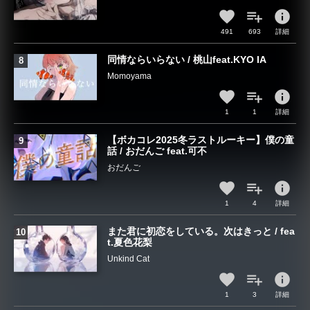
info
491
693
詳細
同情ならいらない / 桃山feat.KYO IA
Momoyama
info
1
1
詳細
【ボカコレ2025冬ラストルーキー】僕の童
話 / おだんご feat.可不
おだんご
info
1
4
詳細
また君に初恋をしている。次はきっと / fea
t.夏色花梨
Unkind Cat
info
1
3
詳細