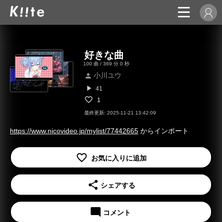
好きな曲
100 曲 / 369 分 0 秒
小川ユウ
person
play_arrow
41
1
最終更新: 2025-11-21 13:42:09
https://www.nicovideo.jp/mylist/77442665
からインポート
share
シェアする
mode_comment
コメント