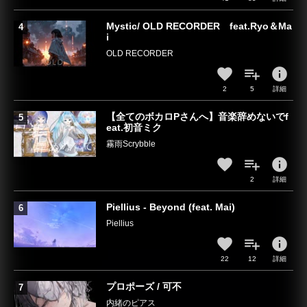
Mystic/ OLD RECORDER feat.Ryo＆Ma
i
OLD RECORDER
info
2
5
詳細
【全てのボカロPさんへ】音楽辞めないでf
eat.初音ミク
霧雨Scrybble
info
2
詳細
Piellius - Beyond (feat. Mai)
Piellius
info
22
12
詳細
プロポーズ / 可不
内緒のピアス