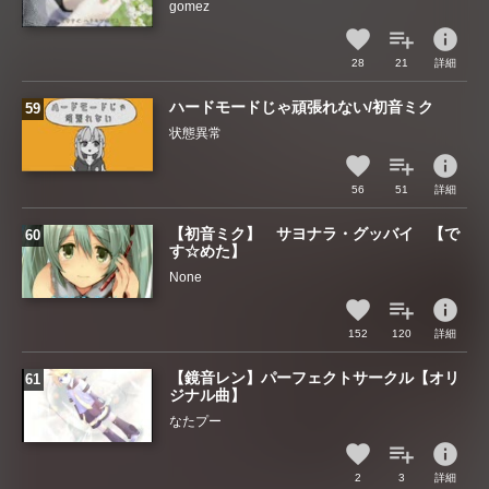
gomez
info
28
21
詳細
ハードモードじゃ頑張れない/初音ミク
状態異常
info
56
51
詳細
【初音ミク】 サヨナラ・グッバイ 【で
す☆めた】
None
info
152
120
詳細
【鏡音レン】パーフェクトサークル【オリ
ジナル曲】
なたプー
info
2
3
詳細