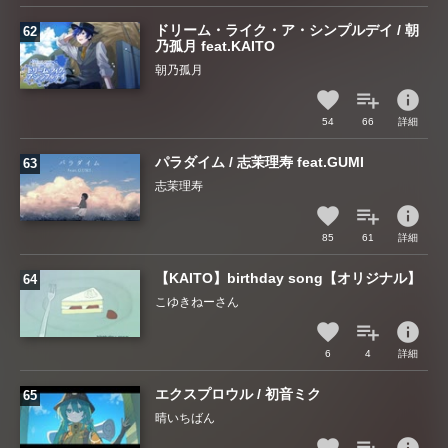
ドリーム・ライク・ア・シンプルデイ / 朝
乃孤月 feat.KAITO
朝乃孤月
info
54
66
詳細
パラダイム / 志茉理寿 feat.GUMI
志茉理寿
info
85
61
詳細
【KAITO】birthday song【オリジナル】
こゆきねーさん
info
6
4
詳細
エクスプロウル / 初音ミク
晴いちばん