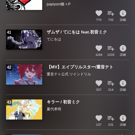
papiyon/蝶々P
info
770
732
詳細
ザムザ / てにをは feat.初音ミク
てにをは
info
1164
1233
詳細
【MV】エイプリルスター/重音テト
重音テト公式 ツインドリル
info
337
214
詳細
キラー / 初音ミク
夏代孝明
info
137
231
詳細