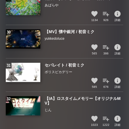
あばらや
info
1134
926
詳細
【MV】懐中銀河 / 初音ミク
yukkedoluce
info
565
386
詳細
セパレイト / 初音ミク
ポリスピカデリー
info
585
676
詳細
【IA】ロスタイムメモリー【オリジナルM
V】
じん
info
1023
1222
詳細