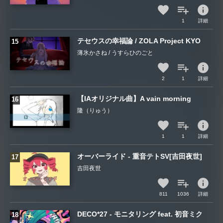
info
1
詳細
テセウスの幸福論 / ZOLA Project KYO
薄氷かさね / うすらひのごと
info
2
1
詳細
【IAオリジナル曲】A vain morning
隆（りゅう）
info
1
1
詳細
オーバーライド - 重音テトSV[吉田夜世]
吉田夜世
info
811
1036
詳細
DECO*27 - モニタリング feat. 初音ミク