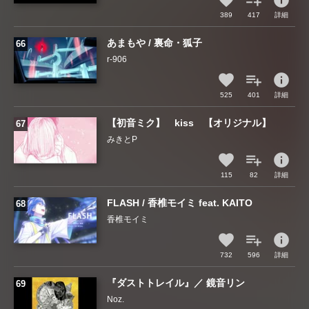
info
389
417
詳細
あまもや / 裏命・狐子
r-906
info
525
401
詳細
【初音ミク】 kiss 【オリジナル】
みきとP
info
115
82
詳細
FLASH / 香椎モイミ feat. KAITO
香椎モイミ
info
732
596
詳細
『ダストトレイル』／ 鏡音リン
Noz.