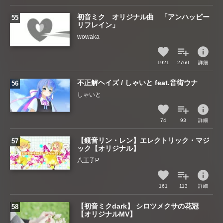
初音ミク オリジナル曲 「アンハッピー
リフレイン」
wowaka
info
1921
2760
詳細
不正解ヘイズ / しゃいと feat.音街ウナ
しゃいと
info
74
93
詳細
【鏡音リン・レン】エレクトリック・マジ
ック【オリジナル】
八王子P
info
161
113
詳細
【初音ミクdark】 シロツメクサの花冠
【オリジナルMV】