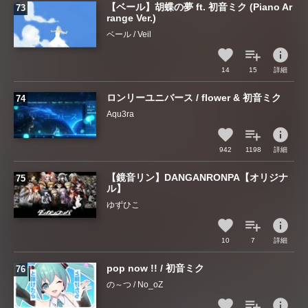
【ベール】胡蝶の夢 ft. 初音ミク (Piano Ar
range Ver.)
ベール / Veil
info
14
15
詳細
ロンリーユニバース / flower & 初音ミク
Aqu3ra
info
942
1198
詳細
【鏡音リン】DANGANRONPA【オリジナ
ル】
ゆずひこ
info
10
7
詳細
pop now !! / 初音ミク
の～つ / No_oZ
info