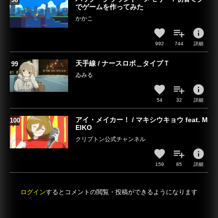
でゲームを作ってみた
かかこ
info
992
744
詳細
天手線 / ナースロボ＿タイプＴ
ゐみる
info
54
32
詳細
アイ・メイカー！ / マキシウキョウ feat. M
EIKO
クリプトン公式チャンネル
info
159
85
詳細
ログイン
するとコメントの閲覧・投稿ができるようになります