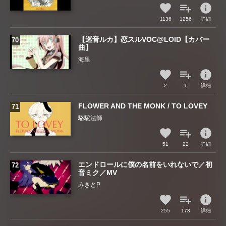
info
1136
1256
詳細
【巡音ルカ】恋スルVOC@LOID【カバー
曲】
海里
info
2
1
詳細
FLOWER AND THE MONK / TO LOVEY
駱駝法師
info
51
22
詳細
エンドロールに僕の名前をいれないで／初
音ミク／MV
みきとP
info
255
173
詳細