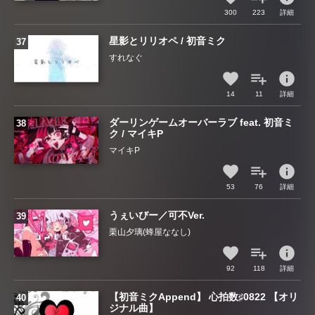
300
223
詳細
星影とリリオペ / 初音ミク
すれなぐ
info
14
11
詳細
ダーリンゲームオーバーラブ feat. 初音ミ
ク / マイキP
マイキP
info
53
76
詳細
うぇいびー／可不Ver.
栗山夕璃(蜂屋ななし)
info
92
118
詳細
【初音ミクAppend】 心拍数♯0822 【オリ
ジナル曲】