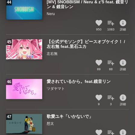
[MV] SNOBBISM / Neru & z’5 feat. 鏡音リ
ン & 鏡音レン
Neru
info
950
1083
詳細
【公式デモソング】ピースオブケイク！ /
左右無 feat.里石ユカ
左右無
info
89
88
詳細
愛されているから。feat.鏡音リン
ツダヤマト
info
9
3
詳細
歌愛ユキ「いかないで」
想太
info