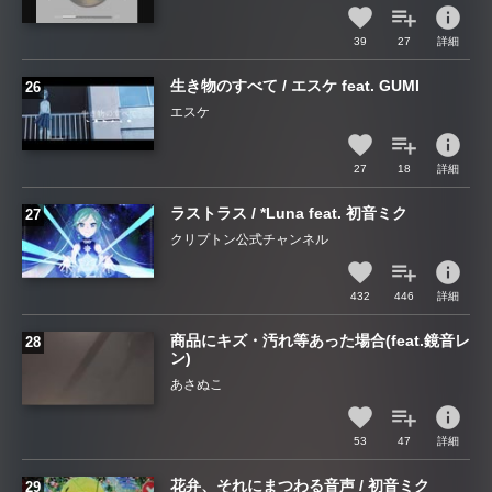
info
39
27
詳細
生き物のすべて / エスケ feat. GUMI
エスケ
info
27
18
詳細
ラストラス / *Luna feat. 初音ミク
クリプトン公式チャンネル
info
432
446
詳細
商品にキズ・汚れ等あった場合(feat.鏡音レ
ン)
あさぬこ
info
53
47
詳細
花弁、それにまつわる音声 / 初音ミク