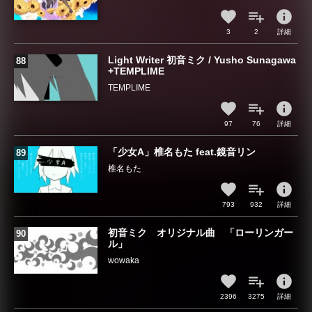
info
3
2
詳細
Light Writer 初音ミク / Yusho Sunagawa
+TEMPLIME
TEMPLIME
info
97
76
詳細
「少女A」椎名もた feat.鏡音リン
椎名もた
info
793
932
詳細
初音ミク オリジナル曲 「ローリンガー
ル」
wowaka
info
2396
3275
詳細