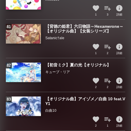
info
1
3
詳細
【背徳の姫君】六日物語～Hexamerone～
【オリジナル曲】【女装シリーズ】
Satanic†ale
info
1
2
詳細
【初音ミク】夏の光【オリジナル】
キューブ・リア
info
2
2
詳細
【オリジナル曲】アイゾメ／白曲 10 feat.V
Y1
白曲10
info
2
1
詳細