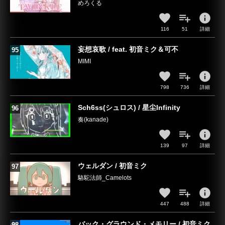
めろくる
info
116
51
詳細
妄想哀歌 / feat. 初音ミク＆可不
MIMI
info
798
736
詳細
Sch6ss(シュロス) / 星尘Infinity
奏(kanade)
info
139
97
詳細
ウェルダン / 初音ミク
駱駝法師_Camelots
info
447
488
詳細
バック・グラウンド・メモリー / 初音ミク