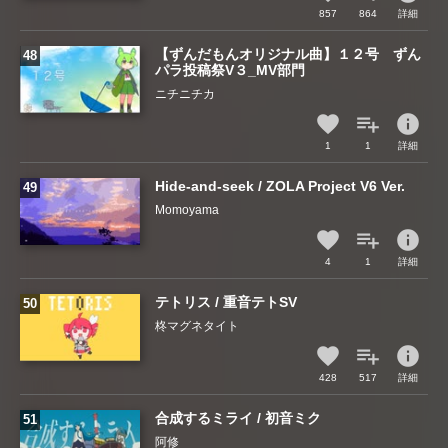
857
864
詳細
【ずんだもんオリジナル曲】１２号 ずん
パラ投稿祭V３_MV部門
ニチニチカ
info
1
1
詳細
Hide-and-seek / ZOLA Project V6 Ver.
Momoyama
info
4
1
詳細
テトリス / 重音テトSV
柊マグネタイト
info
428
517
詳細
合成するミライ / 初音ミク
阿修