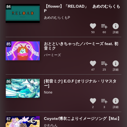
【flower】「RELOAD」 あめのむらくも
P
あめのむらくもP
info
50
60
詳細
おとといきちゃった／バーミーズ feat. 初
音ミク
バーミーズ
info
47
25
詳細
[初音ミク] E.O.F [オリジナル・リマスタ
ー]
None
info
2
3
詳細
Coyote/博衣こよりイメージソング【Mai】
かわちん