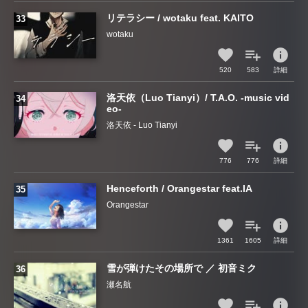
リテラシー / wotaku feat. KAITO
wotaku
info
520
583
詳細
洛天依（Luo Tianyi）/ T.A.O. -music vid
eo-
洛天依 - Luo Tianyi
info
776
776
詳細
Henceforth / Orangestar feat.IA
Orangestar
info
1361
1605
詳細
雪が弾けたその場所で ／ 初音ミク
瀬名航
info