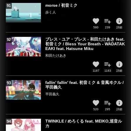
morse / 初音ミク
歩く人
info
580
239
詳細
ブレス・ユア・ブレス - 和田たけあき feat.
初音ミク / Bless Your Breath - WADATAK
EAKI feat. Hatsune Miku
和田たけあき
info
1187
1183
詳細
fallin' fallin' feat. 初音ミク & 音風ヰクル /
平田義久
平田義久
info
520
295
詳細
TWINKLE / めろくる feat. MEIKO,巡音ル
カ