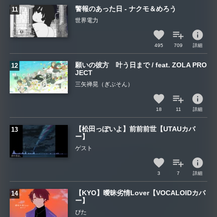
警報のあった日 - ナクモ＆めろう
世界電力
info
495
709
詳細
願いの彼方 叶う日まで / feat. ZOLA PRO
JECT
三矢禅晃（ぎぶそん）
info
18
11
詳細
【松田っぽいよ】前前前世【UTAUカバ
ー】
ゲスト
info
3
7
詳細
【KYO】曖昧劣情Lover【VOCALOIDカバ
ー】
ぴた