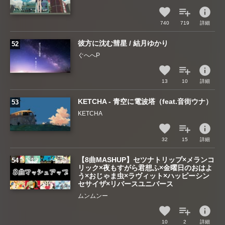
info
740
719
詳細
彼方に沈む彗星 / 結月ゆかり
ぐへへP
info
13
10
詳細
KETCHA - 青空に電波塔（feat.音街ウナ）
KETCHA
info
32
15
詳細
【8曲MASHUP】セツナトリップ×メランコ
リック×夜もすがら君想ふ×金曜日のおはよ
う×おじゃま虫×ラヴィット×ハッピーシン
セサイザ×リバースユニバース
ムンムンー
info
10
2
詳細