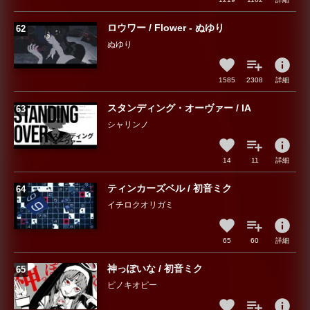
ロウワー / Flower - ぬゆり
ぬゆり
info
1585
2308
詳細
スタンディング・オーヴァー / IA
シャリンノ
info
14
11
詳細
ティンカーズベル / 初音ミク
イチロクオリガミ
info
65
60
詳細
神っぽいな / 初音ミク
ピノキオピー
info