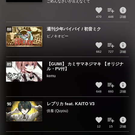
ごめんなさいが言えなくて
info
470
446
詳細
週刊少年バイバイ / 初音ミク
ピノキオピー
info
662
727
詳細
【GUMI】 カミサマネジマキ 【オリジナ
ル・PV付】
kemu
info
648
660
詳細
レプリカ feat. KAITO V3
供養 (Quyou)
info
12
15
詳細