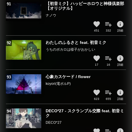
【初音ミク】ハッピーホロウと神様倶楽部
【オリジナル】
ナノウ
info
451
332
詳細
わたしのふるさと feat. 初音ミク
うちのボカロは様子がおかしい
info
17
16
詳細
心象カスケード / flower
koyori(電ポルP)
info
623
655
詳細
DECO*27 - スクランブル交際 feat. 初音ミ
ク
DECO*27
info