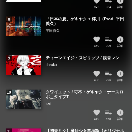
info
972
984
詳細
「日本の夏」ゲキヤク + 梓川（Prod. 平田
義久）
平田義久
info
469
309
詳細
ティーンエイジ・スピリッツ / 鏡音レン
daraku
info
438
296
詳細
クワイエット / 可不・ゲキヤク・ナースロ
ボ＿タイプT
szri
info
419
668
詳細
【初音ミク】魔法少女幸福論【オリジナル