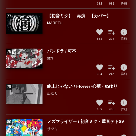
682
681
詳細
【初音ミク】 再演 【カバー】
MARETU
info
553
394
詳細
パンドラ / 可不
szri
info
334
245
詳細
終末じゃない / Flower･心華 - ぬゆり
ぬゆり
info
459
408
詳細
メズマライザー / 初音ミク・重音テトSV
サツキ