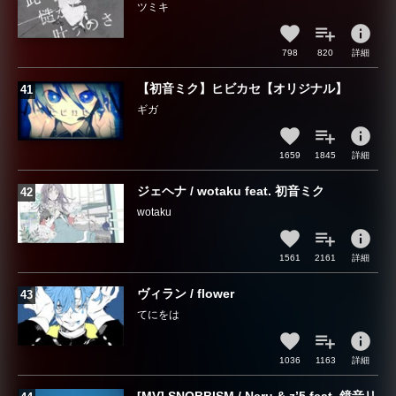
ツミキ
info
798
820
詳細
【初音ミク】ヒビカセ【オリジナル】
ギガ
info
1659
1845
詳細
ジェヘナ / wotaku feat. 初音ミク
wotaku
info
1561
2161
詳細
ヴィラン / flower
てにをは
info
1036
1163
詳細