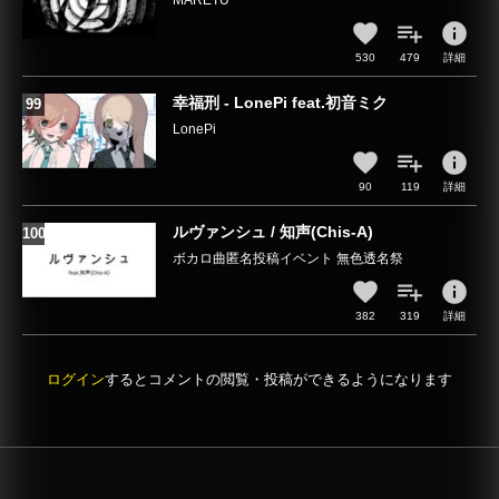
MARETU
info
530
479
詳細
幸福刑 - LonePi feat.初音ミク
LonePi
info
90
119
詳細
ルヴァンシュ / 知声(Chis-A)
ボカロ曲匿名投稿イベント 無色透名祭
info
382
319
詳細
ログイン
するとコメントの閲覧・投稿ができるようになります