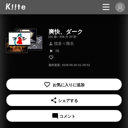
爽快、ダーク
100 曲 / 356 分 20 秒
猫多々幾名
person
play_arrow
70
最終更新: 2026-06-30 01:36:52
share
シェアする
mode_comment
コメント