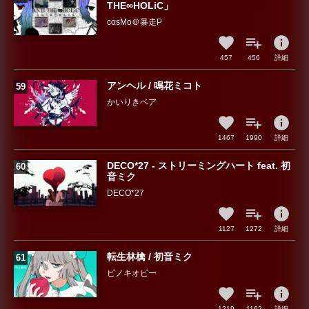
THE∞HOLiC」
cosMo＠暴走P
info
457
456
詳細
アンヘル / 鳴花ミコト
かいりきベア
info
1467
1990
詳細
DECO*27 - ストリーミングハート feat. 初
音ミク
DECO*27
info
1127
1272
詳細
転生林檎 / 初音ミク
ピノキオピー
info
1219
1162
詳細