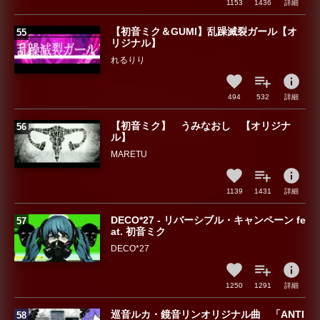
1153
1436
詳細
【初音ミク＆GUMI】乱躁滅裂ガール【オ
リジナル】
れるりり
info
494
532
詳細
【初音ミク】 うみなおし 【オリジナ
ル】
MARETU
info
1139
1431
詳細
DECO*27 - リバーシブル・キャンペーン fe
at. 初音ミク
DECO*27
info
1250
1291
詳細
巡音ルカ・鏡音リンオリジナル曲 「ANTI