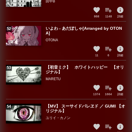
田中B
info
868
1148
詳細
いよわ - あだぽしゃ[Arranged by OTON
A]
OTONA
info
11
6
詳細
【初音ミク】 ホワイトハッピー 【オリ
ジナル】
MARETU
info
1374
1664
詳細
【MV】 スーサイドパレヱド ／ GUMI 【オ
リジナル】
ユリイ・カノン
info