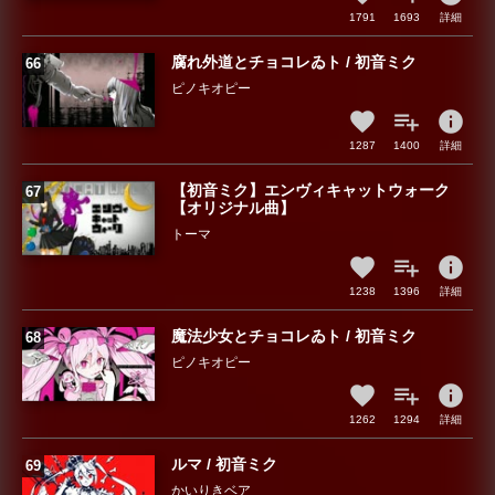
1791
1693
詳細
腐れ外道とチョコレゐト / 初音ミク
ピノキオピー
info
1287
1400
詳細
【初音ミク】エンヴィキャットウォーク
【オリジナル曲】
トーマ
info
1238
1396
詳細
魔法少女とチョコレゐト / 初音ミク
ピノキオピー
info
1262
1294
詳細
ルマ / 初音ミク
かいりきベア