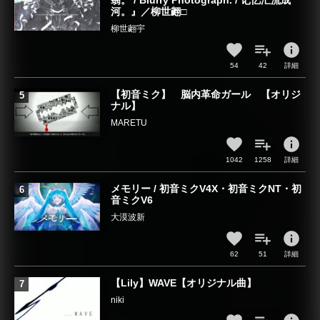
翳。 / Blurry Photograph. / 记忆汇流成
河。』／柳世翽□
柳世翽宇
info
54
42
詳細
【初音ミク】 脳内革命ガール 【オリジ
ナル】
MARETU
info
1042
1258
詳細
メモリー / 初音ミクV4X・初音ミクNT・初
音ミクV6
大漠波新
info
62
51
詳細
【Lily】WAVE【オリジナル曲】
niki