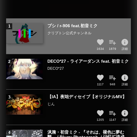
プシ / r-906 feat.初音ミク
クリプトン公式チャンネル
info
1634
1879
詳細
DECO*27 - ライアーダンス feat. 初音ミク
DECO*27
info
1117
948
詳細
【IA】夜咄ディセイブ【オリジナルMV】
じん
info
1205
1147
詳細
沨漪・初音ミク - 『それは、褪色に夢む