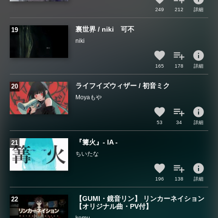
249
212
詳細
裏世界 / niki 可不
niki
info
165
178
詳細
ライフイズウィザー / 初音ミク
Moyaもや
info
53
34
詳細
『篝火』- IA -
ちいたな
info
196
138
詳細
【GUMI・鏡音リン】 リンカーネイション
【オリジナル曲・PV付】