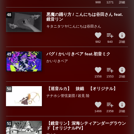
988
1271
詳細
悪魔の踊り方 / こんにちは谷田さん feat.
鏡音リン
キタニタツヤ/こんにちは谷田さん
info
982
940
詳細
バグ / かいりきベア feat.初音ミク
かいりきベア
info
1558
1553
詳細
【巡音ルカ】 抜錨 【オリジナル】
ナナホシ管弦楽団 / 岩見 陸
info
1466
2358
詳細
【鏡音リン】深海シティアンダーグラウン
ド【オリジナルPV】