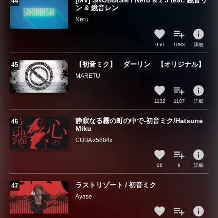
[MV] SNOBBISM / Neru & z’5 feat. 鏡音リ
ン & 鏡音レン
Neru
info
950
1083
詳細
【初音ミク】 ダーリン 【オリジナル】
MARETU
info
1132
1187
詳細
静寂なる霧の町の中で-初音ミク/Hatsune
Miku
COBA x5884x
info
16
9
詳細
ラストリゾート / 初音ミク
Ayase
info