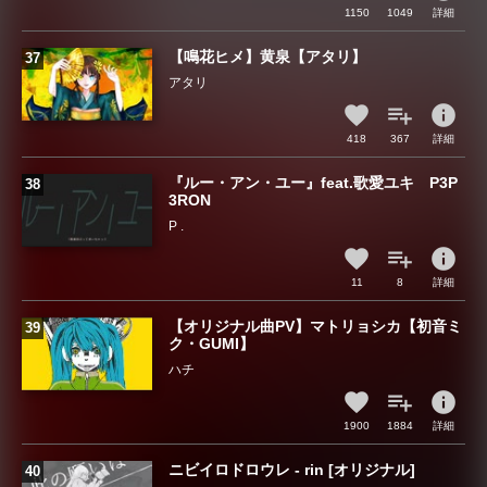
1150
1049
詳細
【鳴花ヒメ】黄泉【アタリ】
アタリ
info
418
367
詳細
『ルー・アン・ユー』feat.歌愛ユキ P3P
3RON
P .
info
11
8
詳細
【オリジナル曲PV】マトリョシカ【初音ミ
ク・GUMI】
ハチ
info
1900
1884
詳細
ニビイロドロウレ - rin [オリジナル]