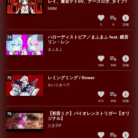
レイ、重音テトSV、ナースロボ_タイプT
NMM
info
5
8
詳細
ハローディストピア／まふまふ feat. 鏡音
リン・レン
まふまふ
info
689
598
詳細
レミングミング / flower
かいりきベア
info
672
668
詳細
【初音ミク】バイオレンストリガー【オリ
ジナル】
八王子P
info