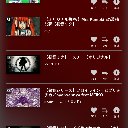
info
638
919
詳細
【オリジナル曲PV】Mrs.Pumpkinの滑稽
な夢【初音ミク】
ハチ
info
644
599
詳細
【初音ミク】 スヂ 【オリジナル】
MARETU
info
716
754
詳細
【鉛姫シリーズ】フロイライン＝ビブリォ
チカ／nyanyannya feat.MEIKO
nyanyannya（大天才P）
info
561
412
詳細