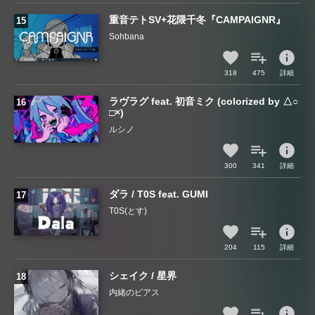
重音テトSV+花隈千冬『CAMPAIGNR』
Sohbana
info
318
475
詳細
ラヴラグ feat. 初音ミク (colorized by △○
□×)
ルシノ
info
300
341
詳細
ダラ / T0S feat. GUMI
T0S(とす)
info
204
115
詳細
シェイク / 星界
内緒のピアス
info