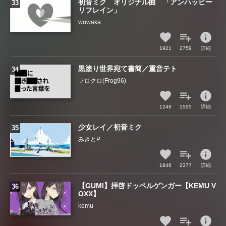
初音ミク オリジナル曲 「アンハッピー
リフレイン」
wowaka
info
1921
2759
詳細
黒塗り世界宛て書簡／重音テト
フロクロ(Frog96)
info
1249
1595
詳細
少女レイ／初音ミク
みきとP
info
1846
2377
詳細
【GUMI】拝啓ドッペルゲンガー【KEMU V
OXX】
kemu
info