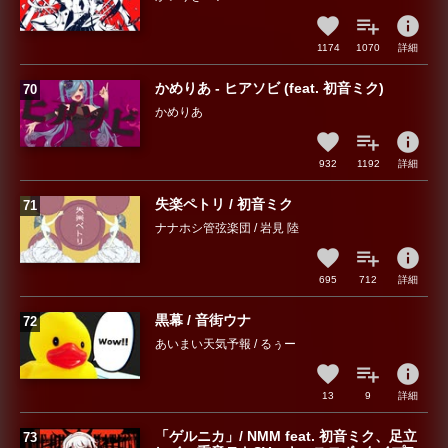
info
1174
1070
詳細
かめりあ - ヒアソビ (feat. 初音ミク)
かめりあ
info
932
1192
詳細
失楽ペトリ / 初音ミク
ナナホシ管弦楽団 / 岩見 陸
info
695
712
詳細
黒幕 / 音街ウナ
あいまい天気予報 / るぅー
info
13
9
詳細
「ゲルニカ」/ NMM feat. 初音ミク、足立