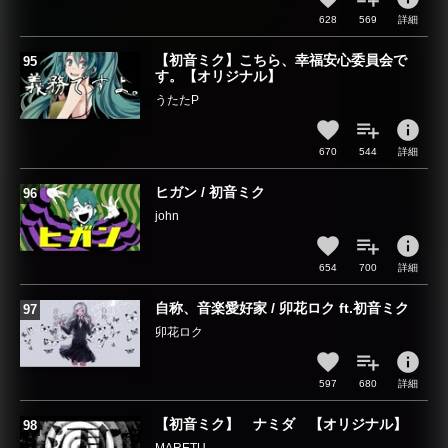
628
569
詳細
【初音ミク】こちら、幸福安心委員会で
す。【オリジナル】
うたたP
info
670
544
詳細
ヒガン / 初音ミク
john
info
654
700
詳細
自称、音楽愛好家 / 卯花ロク ft.初音ミク
卯花ロク
info
597
680
詳細
【初音ミク】 ナミダ 【オリジナル】