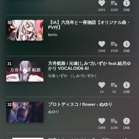
info
1051
1183
詳細
【IA】六兆年と一夜物語【オリジナル曲・
PV付】
kemu
info
1546
1539
詳細
方舟航路 / 沁途(しみづ)いずか feat.結月ゆ
かり VOCALOID6 AI
沁途 いずか （しみづいずか）
info
14
10
詳細
プロトディスコ / flower - ぬゆり
ぬゆり
info
1089
1236
詳細