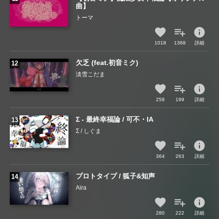
曲】
トーマ
info
1018
1368
詳細
欠乏 (feat.初音ミク)
淡雪こだま
info
258
199
詳細
Σ - 最終幸福論 / 可不・IA
Σ / しぐま
info
364
263
詳細
プロトタイプ / 狐子&知声
Aira
info
280
222
詳細