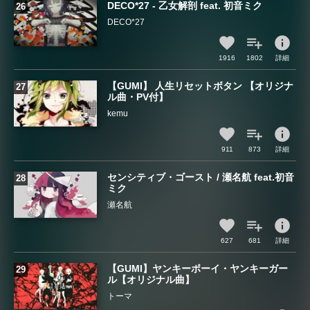
DECO*27 - 乙女解剖 feat. 初音ミク
DECO*27
info
1916
1802
詳細
【GUMI】 人生リセットボタン 【オリジナ
ル曲・PV付】
kemu
info
911
873
詳細
センシティブ・ゴースト / 瀬名航 feat.初音
ミク
瀬名航
info
627
681
詳細
【GUMI】ヤンキーボーイ・ヤンキーガー
ル【オリジナル曲】
トーマ