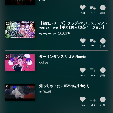
kemu
info
728
772
詳細
【鉛姫シリーズ】クラブ=マジェスティ／n
yanyannya【ボカロ6人歌唱バージョン】
nyanyannya（大天才P）
info
187
70
詳細
ダーリンダンス-いよわRemix
いよわ
info
573
293
詳細
知っちゃった - 可不･結月ゆかり
椎乃味醂
info
781
951
詳細