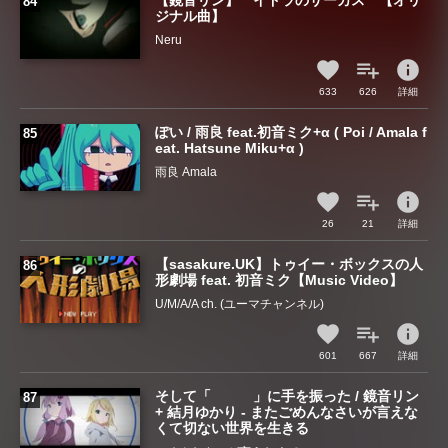
【鏡音リン】 イドラのサーカス 【オリ
ジナル曲】
Neru
info
633
626
詳細
ぽい / 雨良 feat.初音ミク+α ( Poi / Amala f
eat. Hatsune Miku+α )
雨良 Amala
info
26
21
詳細
【sasakure.UK】トゥイー・ボックスの人
形劇場 feat. 初音ミク【Music Video】
U/M/A/A ch. (ユーマチャンネル)
info
601
667
詳細
そして「 」に手を振った / 鏡音リン
+ 結月ゆかり - またごめんなさいが言えな
くて切ない世界を生きる